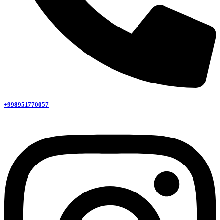
+998951770057