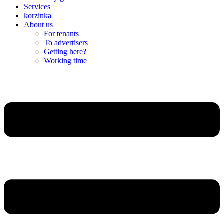
Services
korzinka
About us
For tenants
To advertisers
Getting here?
Working time