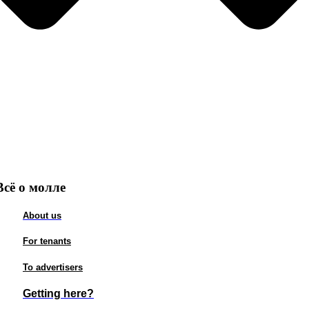
Всё о молле
About us
For tenants
To advertisers
Getting here?