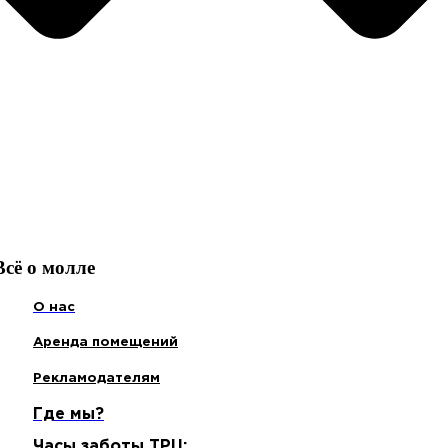
Всё о молле
О нас
Аренда помещений
Рекламодателям
Где мы?
Часы заботы ТРЦ: